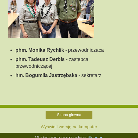
phm. Monika Rychlik
- przewodnicząca
phm. Tadeusz Derbis
- zastępca
przewodniczącej
hm. Bogumiła Jastrzębska
- sekretarz
Strona główna
Wyświetl wersję na komputer
Obsługiwane przez usługę
Blogger
.